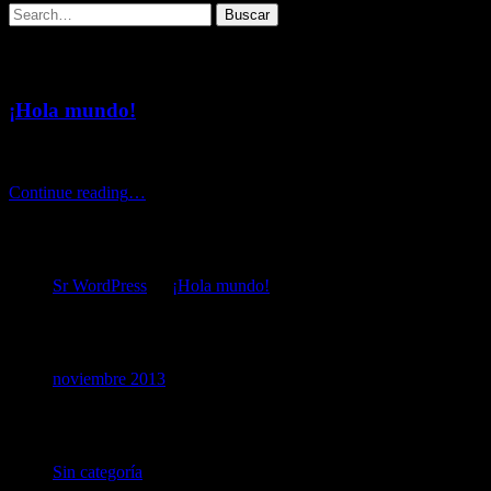
Recent Posts
¡Hola mundo!
Bienvenido a WordPress. Esta es tu primera entrada. Edítala o
bórrala, ¡y comienza a publicar!.
“¡Hola
Continue reading
…
mundo!”
Comentarios recientes
Sr WordPress
en
¡Hola mundo!
Archivos
noviembre 2013
Categorías
Sin categoría