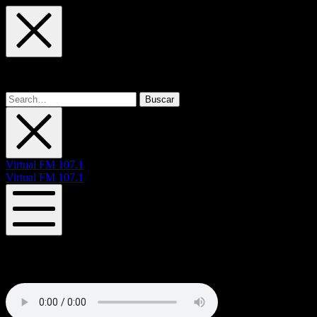
Skip
Skip
Skip
to
to
to
main
main
footer
navigation
content
Buscar:
Virtual FM 107.1
Virtual FM 107.1
Mobile
Menu
Radio On Line